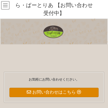
コ
ナ
ら・ぱーとりあ 【お問い合わせ
ン
ビ
受付中】
テ
ゲ
ン
ー
ツ
シ
へ
ョ
ス
ン
キ
に
ッ
移
プ
動
お気軽にお問い合わせください。
お問い合わせはこちら