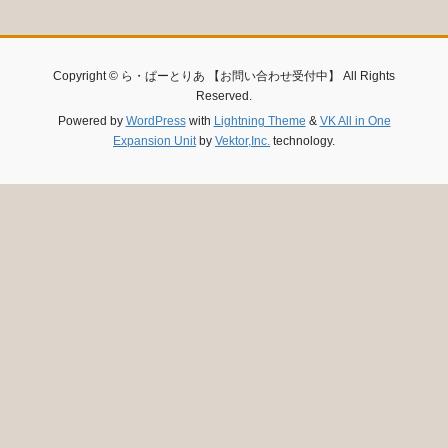
Copyright © ら・ぱーとりあ 【お問い合わせ受付中】 All Rights
Reserved.
Powered by
WordPress
with
Lightning Theme
&
VK All in One
Expansion Unit
by
Vektor,Inc.
technology.